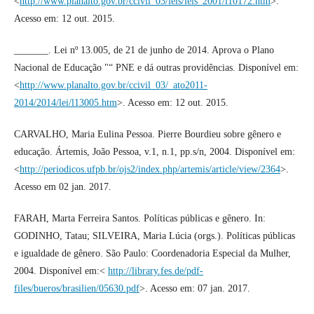
<
http://www.planalto.gov.br/ccivil_03/leis/leis_2001/l10172.htm
>.
Acesso em: 12 out. 2015.
_______. Lei nº 13.005, de 21 de junho de 2014. Aprova o Plano
Nacional de Educação "“ PNE e dá outras providências. Disponível em:
<
http://www.planalto.gov.br/ccivil_03/_ato2011-
2014/2014/lei/l13005.htm
>. Acesso em: 12 out. 2015.
CARVALHO, Maria Eulina Pessoa. Pierre Bourdieu sobre gênero e
educação. Ártemis, João Pessoa, v.1, n.1, pp.s/n, 2004. Disponível em:
<
http://periodicos.ufpb.br/ojs2/index.php/artemis/article/view/2364
>.
Acesso em 02 jan. 2017.
FARAH, Marta Ferreira Santos. Políticas públicas e gênero. In:
GODINHO, Tatau; SILVEIRA, Maria Lúcia (orgs.). Políticas públicas
e igualdade de gênero. São Paulo: Coordenadoria Especial da Mulher,
2004. Disponível em:<
http://library.fes.de/pdf-
files/bueros/brasilien/05630.pdf
>. Acesso em: 07 jan. 2017.