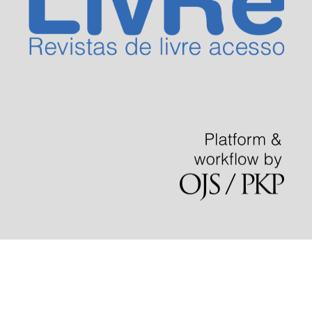
mola62
slot gacor
mpo slot
slot88