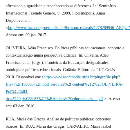
afirmando a igualdade e reconhecendo as diferenças. In: Seminário
Internacional Fazendo Gênero, 9, 2009, Florianópolis. Anais...
Disponível em:
<
http://www.fazendogenero.ufsc.br/9/resources/anais/1278289946_ARQ
Acesso em: 09 jan. 2017.
OLIVEIRA, Adão Francisco. Políticas públicas educacionais: conceito e
contextualização numa perspectiva didática. In: Oliveira, Adão
Francisco et al. (orgs.). Fronteiras da Educação: desigualdades,
ontologia e políticas educacionais. Goiânia: Editora da PUC Goiás,
2010. Disponível em:<
http://www.aedmoodle.ufpa.br/pluginfile.php?
file=%2F169363%2Fmod_resource%2Fcontent%2F2%2FOLIVEIRA-
Pol%C3%83-
ticas%20p%C3%83%C2%BAblicas%20educacionais....pdf
>. Acesso
em: 03 dez. 2016.
RUA, Maria das Graças. Análise de políticas públicas: conceitos
básicos. In: RUA, Maria das Graças; CARVALHO, Maria Izabel