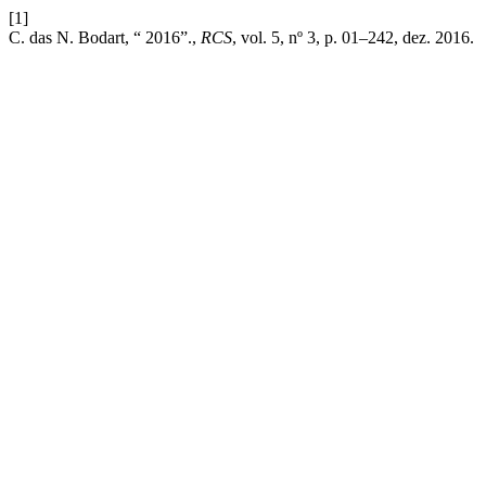
[1]
C. das N. Bodart, “ 2016”.,
RCS
, vol. 5, nº 3, p. 01–242, dez. 2016.