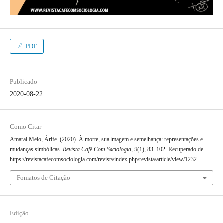
PDF
Publicado
2020-08-22
Como Citar
Amaral Melo, Árife. (2020). À morte, sua imagem e semelhança: representações e
mudanças simbólicas.
Revista Café Com Sociologia
,
9
(1), 83–102. Recuperado de
https://revistacafecomsociologia.com/revista/index.php/revista/article/view/1232
Fomatos de Citação
Edição