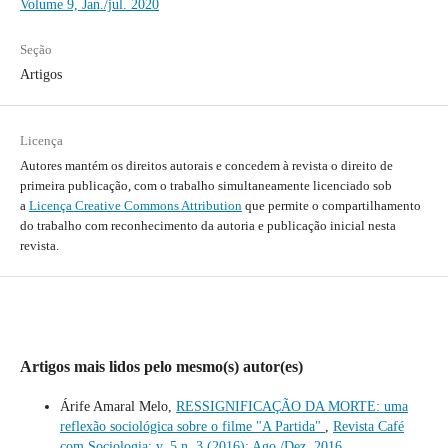
Volume 9, Jan./jul. 2020
Seção
Artigos
Licença
Autores mantém os direitos autorais e concedem à revista o direito de
primeira publicação, com o trabalho simultaneamente licenciado sob
a
Licença Creative Commons Attribution
que permite o compartilhamento
do trabalho com reconhecimento da autoria e publicação inicial nesta
revista.
Artigos mais lidos pelo mesmo(s) autor(es)
Árife Amaral Melo,
RESSIGNIFICAÇÃO DA MORTE: uma
reflexão sociológica sobre o filme "A Partida"
,
Revista Café
com Sociologia: v. 5 n. 3 (2016): Ago./Dez. 2016