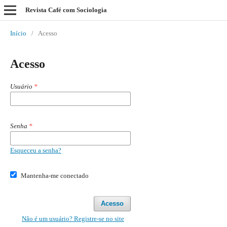
Revista Café com Sociologia
Início
/
Acesso
Acesso
Usuário
*
Senha
*
Esqueceu a senha?
Mantenha-me conectado
Acesso
Não é um usuário? Registre-se no site