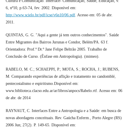
Cultura e Comunicação. Interface- Comunicação, Saúde, Educação, v.
6, nº10, p.63-74, fev. 2002. Disponível em:
http://www.scielo.br/pdf/icse/v6n10/06.pdf
. Acesso em: 05 de abr.
2011.
QUINTAS, G. G. "Aqui a gente já tem outros conhecimentos". Saúde
Entre Migrantes dos Bairros Jurunas e Condor, Belém/PA. 63 f.
Orientadora: Prof.º Dr.º Jane Felipe Beltrão 2005. Trabalho de
Conclusão de Curso. (Ênfase em Antropologia). (mimeo).
RABELO, M. C.; SCHAEPPI, P.; MOTA, S.; ROCHA, J.; RUBENS,
M. Comparando experiências de aflição e tratamento no candomblé,
pentecostalismo e espiritismo.Disponível em:
www.biblioteca.clacso.edu.ar/ar/libros/anpocs/Rabelo.rtf. Acesso em: 06
de abr. de 2014
RAYNAUT, C. Interfaces Entre a Antropologia e a Saúde: em busca de
novas abordagens conceituais. Rev. Gaúcha Enferm., Porto Alegre (RS)
2006 Jun; 27(2). P. 149-65. Disponível em: