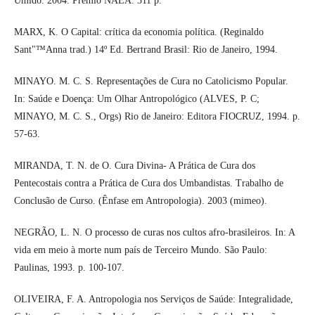
Úmido. 2004. Prêmio NAEA. 311 p.
MARX, K. O Capital: crítica da economia política. (Reginaldo
Sant"™Anna trad.) 14º Ed. Bertrand Brasil: Rio de Janeiro, 1994.
MINAYO. M. C. S. Representações de Cura no Catolicismo Popular.
In: Saúde e Doença: Um Olhar Antropológico (ALVES, P. C;
MINAYO, M. C. S., Orgs) Rio de Janeiro: Editora FIOCRUZ, 1994. p.
57-63.
MIRANDA, T. N. de O. Cura Divina- A Prática de Cura dos
Pentecostais contra a Prática de Cura dos Umbandistas. Trabalho de
Conclusão de Curso. (Ênfase em Antropologia). 2003 (mimeo).
NEGRÃO, L. N. O processo de curas nos cultos afro-brasileiros. In: A
vida em meio à morte num país de Terceiro Mundo. São Paulo:
Paulinas, 1993. p. 100-107.
OLIVEIRA, F. A. Antropologia nos Serviços de Saúde: Integralidade,