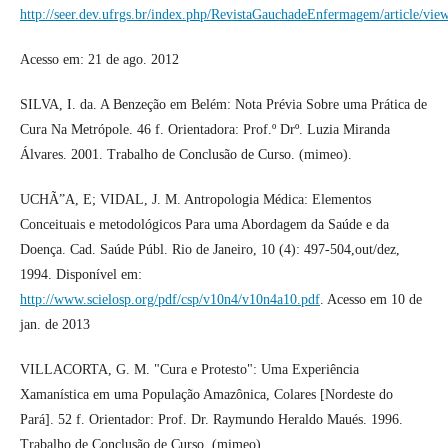
http://seer.dev.ufrgs.br/index.php/RevistaGauchadeEnfermagem/article/vi
Acesso em: 21 de ago. 2012
SILVA, I. da. A Benzeção em Belém: Nota Prévia Sobre uma Prática de
Cura Na Metrópole. 46 f. Orientadora: Prof.º Drº. Luzia Miranda
Álvares. 2001. Trabalho de Conclusão de Curso. (mimeo).
UCHÃ”A, E; VIDAL, J. M. Antropologia Médica: Elementos
Conceituais e metodológicos Para uma Abordagem da Saúde e da
Doença. Cad. Saúde Públ. Rio de Janeiro, 10 (4): 497-504,out/dez,
1994. Disponível em:
http://www.scielosp.org/pdf/csp/v10n4/v10n4a10.pdf
. Acesso em 10 de
jan. de 2013
VILLACORTA, G. M. "Cura e Protesto": Uma Experiência
Xamanística em uma População Amazônica, Colares [Nordeste do
Pará]. 52 f. Orientador: Prof. Dr. Raymundo Heraldo Maués. 1996.
Trabalho de Conclusão de Curso. (mimeo).