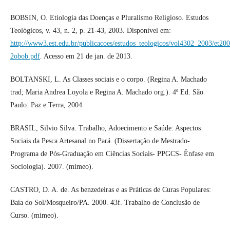
BOBSIN, O. Etiologia das Doenças e Pluralismo Religioso. Estudos
Teológicos, v. 43, n. 2, p. 21-43, 2003. Disponível em:
http://www3.est.edu.br/publicacoes/estudos_teologicos/vol4302_2003/et20
2obob.pdf
. Acesso em 21 de jan. de 2013.
BOLTANSKI, L. As Classes sociais e o corpo. (Regina A. Machado
trad; Maria Andrea Loyola e Regina A. Machado org.). 4º Ed. São
Paulo: Paz e Terra, 2004.
BRASIL, Silvio Silva. Trabalho, Adoecimento e Saúde: Aspectos
Sociais da Pesca Artesanal no Pará. (Dissertação de Mestrado-
Programa de Pós-Graduação em Ciências Sociais- PPGCS- Ênfase em
Sociologia). 2007. (mimeo).
CASTRO, D. A. de. As benzedeiras e as Práticas de Curas Populares:
Baía do Sol/Mosqueiro/PA. 2000. 43f. Trabalho de Conclusão de
Curso. (mimeo).