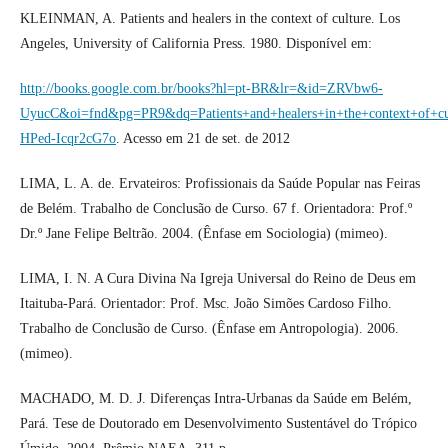
KLEINMAN, A. Patients and healers in the context of culture. Los
Angeles, University of California Press. 1980. Disponível em:
http://books.google.com.br/books?hl=pt-BR&lr=&id=ZRVbw6-
UyucC&oi=fnd&pg=PR9&dq=Patients+and+healers+in+the+context+of+cu
HPed-Icqr2cG7o
. Acesso em 21 de set. de 2012
LIMA, L. A. de. Ervateiros: Profissionais da Saúde Popular nas Feiras
de Belém. Trabalho de Conclusão de Curso. 67 f. Orientadora: Prof.º
Dr.º Jane Felipe Beltrão. 2004. (Ênfase em Sociologia) (mimeo).
LIMA, I. N. A Cura Divina Na Igreja Universal do Reino de Deus em
Itaituba-Pará. Orientador: Prof. Msc. João Simões Cardoso Filho.
Trabalho de Conclusão de Curso. (Ênfase em Antropologia). 2006.
(mimeo).
MACHADO, M. D. J. Diferenças Intra-Urbanas da Saúde em Belém,
Pará. Tese de Doutorado em Desenvolvimento Sustentável do Trópico