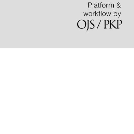
mola62
slot gacor
mpo slot
slot88