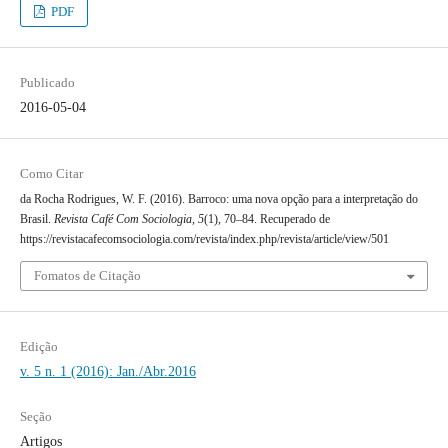
PDF
Publicado
2016-05-04
Como Citar
da Rocha Rodrigues, W. F. (2016). Barroco: uma nova opção para a interpretação do
Brasil.
Revista Café Com Sociologia
,
5
(1), 70–84. Recuperado de
https://revistacafecomsociologia.com/revista/index.php/revista/article/view/501
Fomatos de Citação
Edição
v. 5 n. 1 (2016): Jan./Abr.2016
Seção
Artigos