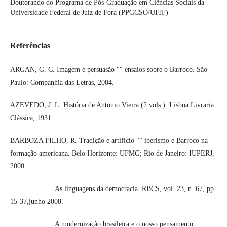
Doutorando do Programa de Pós-Graduação em Ciências Sociais da
Universidade Federal de Juiz de Fora (PPGCSO/UFJF)
Referências
ARGAN, G. C. Imagem e persuasão "“ ensaios sobre o Barroco. São
Paulo: Companhia das Letras, 2004.
AZEVEDO, J. L. História de Antonio Vieira (2 vols.). Lisboa:Livraria
Clássica, 1931.
BARBOZA FILHO, R. Tradição e artifício "“ iberismo e Barroco na
formação americana. Belo Horizonte: UFMG; Rio de Janeiro: IUPERJ,
2000.
____________.As linguagens da democracia. RBCS, vol. 23, n. 67, pp.
15-37,junho 2008.
____________.A modernização brasileira e o nosso pensamento