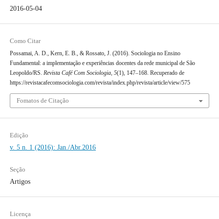
2016-05-04
Como Citar
Possamai, A. D., Kern, E. B., & Rossato, J. (2016). Sociologia no Ensino
Fundamental: a implementação e experiências docentes da rede municipal de São
Leopoldo/RS.
Revista Café Com Sociologia
,
5
(1), 147–168. Recuperado de
https://revistacafecomsociologia.com/revista/index.php/revista/article/view/575
Fomatos de Citação
Edição
v. 5 n. 1 (2016): Jan./Abr.2016
Seção
Artigos
Licença