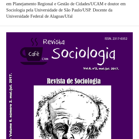
em Planejamento Regional e Gestão de Cidades/UCAM e doutor em
Sociologia pela Universidade de São Paulo/USP. Docente da
Universidade Federal de Alagoas/Ufal