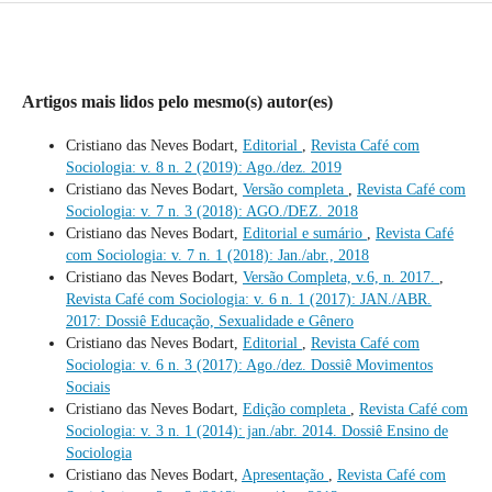
Artigos mais lidos pelo mesmo(s) autor(es)
Cristiano das Neves Bodart,
Editorial
,
Revista Café com
Sociologia: v. 8 n. 2 (2019): Ago./dez. 2019
Cristiano das Neves Bodart,
Versão completa
,
Revista Café com
Sociologia: v. 7 n. 3 (2018): AGO./DEZ. 2018
Cristiano das Neves Bodart,
Editorial e sumário
,
Revista Café
com Sociologia: v. 7 n. 1 (2018): Jan./abr., 2018
Cristiano das Neves Bodart,
Versão Completa, v.6, n. 2017.
,
Revista Café com Sociologia: v. 6 n. 1 (2017): JAN./ABR.
2017: Dossiê Educação, Sexualidade e Gênero
Cristiano das Neves Bodart,
Editorial
,
Revista Café com
Sociologia: v. 6 n. 3 (2017): Ago./dez. Dossiê Movimentos
Sociais
Cristiano das Neves Bodart,
Edição completa
,
Revista Café com
Sociologia: v. 3 n. 1 (2014): jan./abr. 2014. Dossiê Ensino de
Sociologia
Cristiano das Neves Bodart,
Apresentação
,
Revista Café com