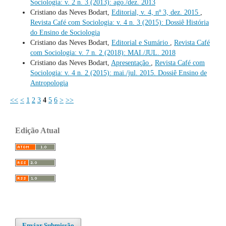
Sociologia: v. 2 n. 3 (2013): ago./dez. 2013
Cristiano das Neves Bodart,
Editorial, v. 4, nº 3, dez. 2015
,
Revista Café com Sociologia: v. 4 n. 3 (2015): Dossiê História
do Ensino de Sociologia
Cristiano das Neves Bodart,
Editorial e Sumário
,
Revista Café
com Sociologia: v. 7 n. 2 (2018): MAI./JUL. 2018
Cristiano das Neves Bodart,
Apresentação
,
Revista Café com
Sociologia: v. 4 n. 2 (2015): mai./jul. 2015. Dossiê Ensino de
Antropologia
<<
<
1
2
3
4
5
6
>
>>
Edição Atual
Enviar Submissão