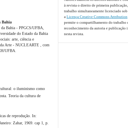
à revista o direito de primeira publicação
trabalho simultaneamente licenciado sob
a
Licença Creative Commons Attribution
a Bahia
permite o compartilhamento do trabalho
ral da Bahia - PPGCS/UFBA,
reconhecimento da autoria e publicação i
iversidade do Estado da Bahia
nesta revista.
iais: arte, ciência e
gia da Arte - NUCLEARTE , com
FFCH/UFBA.
tural: o iluminismo como
sta. Teoria da cultura de
cas de reprodução. In:
aneiro: Zahar, 1969. cap 1, p.