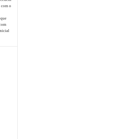
, com o
que
 com
nicial