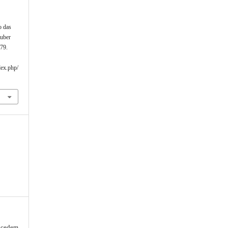
o das
auber
–79.
dex.php/
oncedem