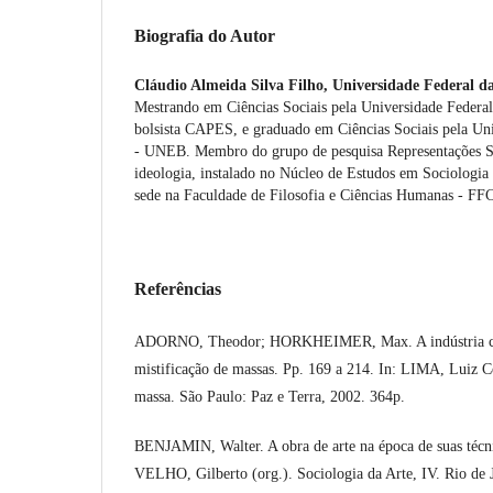
Biografia do Autor
Cláudio Almeida Silva Filho,
Universidade Federal d
Mestrando em Ciências Sociais pela Universidade Fede
bolsista CAPES, e graduado em Ciências Sociais pela Un
- UNEB. Membro do grupo de pesquisa Representações Soc
ideologia, instalado no Núcleo de Estudos em Sociolo
sede na Faculdade de Filosofia e Ciências Humanas - 
Referências
ADORNO, Theodor; HORKHEIMER, Max. A indústria cul
mistificação de massas. Pp. 169 a 214. In: LIMA, Luiz Co
massa. São Paulo: Paz e Terra, 2002. 364p.
BENJAMIN, Walter. A obra de arte na época de suas técni
VELHO, Gilberto (org.). Sociologia da Arte, IV. Rio de J