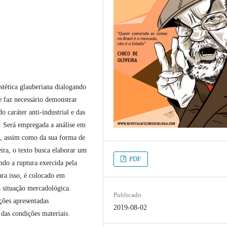
estética glauberiana dialogando
e faz necessário demonstrar
 caráter anti-industrial e das
o. Será empregada a análise em
sta, assim como da sua forma de
ira, o texto busca elaborar um
PDF
ndo a ruptura exercida pela
ara isso, é colocado em
a situação mercadológica.
Publicado
ções apresentadas
2019-08-02
o das condições materiais.