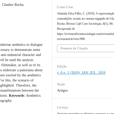
es. Glauber Rocha.
Como Citar
Almeida Silva Filho, C. (2019). A representaçã
contradições sociais no cinema engajado de Gl
Rocha.
Revista Café Com Sociologia
,
8
(1), 66
Recuperado de
https://revistacafecomsociologia.com/revista/in
revista/article/view/998
auberian aesthetics in dialogue
Fomatos de Citação
 necessary to demonstrate some
anti-industrial character and
ill be used the analysis
e filmmaker, as well as of its
Edição
 to elaborate a panorama about
v. 8 n. 1 (2019): JAN./JUL. 2019
re exerted by the aesthetics
For this, the scenario of
Seção
ighlighted. Therefore, the
Artigos
 manifestations between the
itions.
Keywords
: Aesthetics.
tography.
Licença
Autores mantém os direitos autorais e c