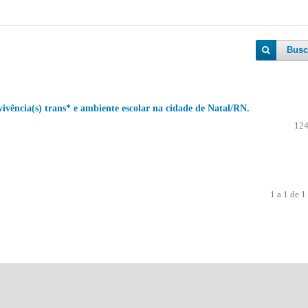
Busc
cia(s) trans* e ambiente escolar na cidade de Natal/RN.
124
1 a 1 de 1