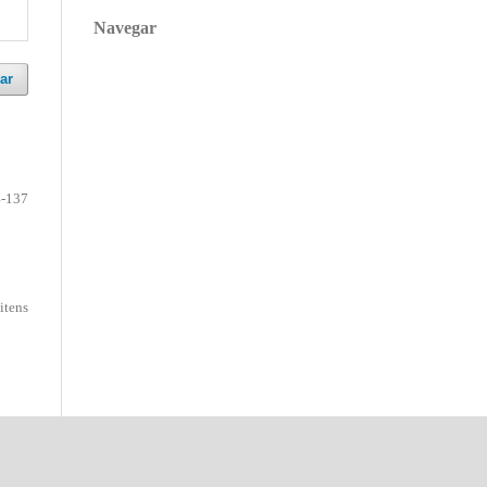
Navegar
ar
-137
 itens