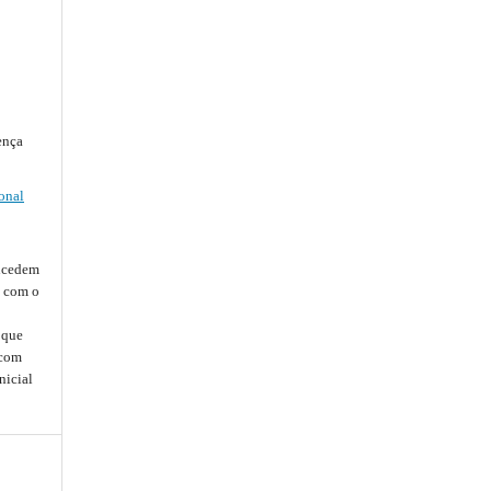
ença
onal
oncedem
, com o
que
 com
nicial