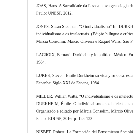
JOAS, Hans. A Sacralidade da Pessoa: nova genealogia d
Paulo: UNESP, 2012.
JONES, Susan Stedman. “O individualismo” In: DURK
individualismo e os intelectuais. (Edição bilíngue e críti
Márcia Consolim, Márcio Oliveira e Raquel Weiss. São 
LACROIX, Bernard. Durkheim y lo político. México: Fu
1984.
LUKES, Steven. Émile Durkheim su vida y su obra: estudi
Espanha: Siglo XXI de Espana, 1984.
MILLER, Willian Watts. “O individualismo e os intelectu
DURKHEIM, Émile. O individualismo e os intelectuais. (E
Organizado e editado por Márcia Consolim, Márcio Olive
Paulo: EDUSP, 2016. p. 123-132.
NISBET, Robert. La Formación del Pensamiento Sociológi