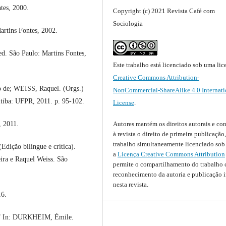
tes, 2000.
Copyright (c) 2021 Revista Café com
Sociologia
rtins Fontes, 2002.
. São Paulo: Martins Fontes,
Este trabalho está licenciado sob uma lic
Creative Commons Attribution-
de; WEISS, Raquel. (Orgs.)
NonCommercial-ShareAlike 4.0 Internati
itiba: UFPR, 2011. p. 95-102.
License
.
Autores mantém os direitos autorais e c
, 2011.
à revista o direito de primeira publicação
trabalho simultaneamente licenciado sob
dição bilíngue e crítica).
a
Licença Creative Commons Attribution
ira e Raquel Weiss. São
permite o compartilhamento do trabalho
reconhecimento da autoria e publicação i
nesta revista.
16.
ra” In: DURKHEIM, Émile.