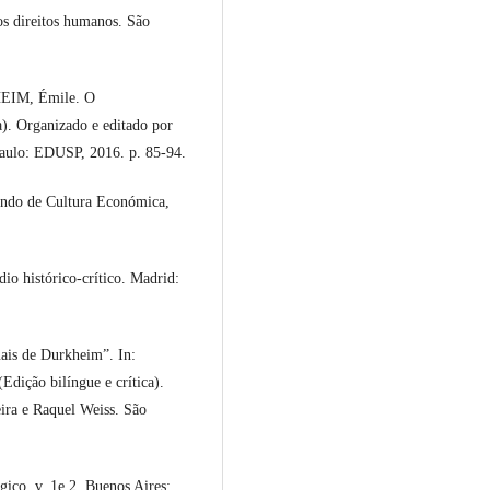
os direitos humanos. São
HEIM, Émile. O
ca). Organizado e editado por
Paulo: EDUSP, 2016. p. 85-94.
ndo de Cultura Económica,
o histórico-crítico. Madrid:
ais de Durkheim”. In:
dição bilíngue e crítica).
ira e Raquel Weiss. São
co. v. 1e 2. Buenos Aires: