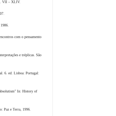
p. VII – XLIV.
07.
 1986.
 encontros com o pensamento
.
erpretações e tréplicas. São
. 6. ed. Lisboa: Portugal:
olutism” In: History of
: Paz e Terra, 1996.