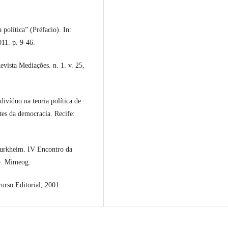
olítica” (Préfacio). In:
011. p. 9-46.
vista Mediações. n. 1. v. 25,
ivíduo na teoria política de
s da democracia. Recife:
Durkheim. IV Encontro da
8b. Mimeog.
urso Editorial, 2001.