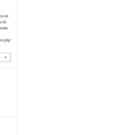
cia em
ca do
perado
dex.php/