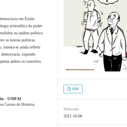
e democracia em Émile
ogia aristotélica do poder
olidou na análise política
e as teorias políticas
 intenta-se ainda refletir
a democracia, expondo
 pensa ambos os conceitos.
PDF
ção - UNIFAI
s Cursos de História,
Publicado
2021-10-06