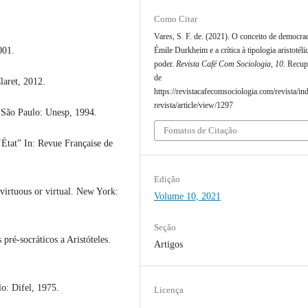
Como Citar
Vares, S. F. de. (2021). O conceito de democra
Émile Durkheim e a crítica à tipologia aristotéli
001.
poder.
Revista Café Com Sociologia
,
10
. Recu
de
aret, 2012.
https://revistacafecomsociologia.com/revista/in
revista/article/view/1297
São Paulo: Unesp, 1994.
Fomatos de Citação
tat” In: Revue Française de
Edição
virtuous or virtual. New York:
Volume 10, 2021
Seção
pré-socráticos a Aristóteles.
Artigos
: Difel, 1975.
Licença