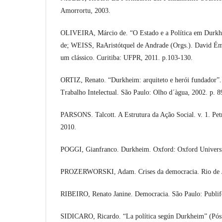
Amorrortu, 2003.
OLIVEIRA, Márcio de. “O Estado e a Política em Durk
de; WEISS, RaAristótquel de Andrade (Orgs.). David Ém
um clássico. Curitiba: UFPR, 2011. p.103-130.
ORTIZ, Renato. “Durkheim: arquiteto e herói fundador”. 
Trabalho Intelectual. São Paulo: Olho d´àgua, 2002. p. 8
PARSONS. Talcott. A Estrutura da Ação Social. v. 1. Petr
2010.
POGGI, Gianfranco. Durkheim. Oxford: Oxford Universi
PROZERWORSKI, Adam. Crises da democracia. Rio de Ja
RIBEIRO, Renato Janine. Democracia. São Paulo: Publif
SIDICARO, Ricardo. “La política según Durkheim” (Pósf