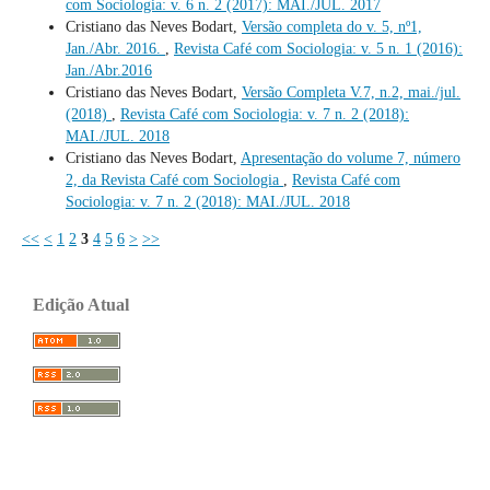
com Sociologia: v. 6 n. 2 (2017): MAI./JUL. 2017
Cristiano das Neves Bodart,
Versão completa do v. 5, nº1,
Jan./Abr. 2016.
,
Revista Café com Sociologia: v. 5 n. 1 (2016):
Jan./Abr.2016
Cristiano das Neves Bodart,
Versão Completa V.7, n.2, mai./jul.
(2018)
,
Revista Café com Sociologia: v. 7 n. 2 (2018):
MAI./JUL. 2018
Cristiano das Neves Bodart,
Apresentação do volume 7, número
2, da Revista Café com Sociologia
,
Revista Café com
Sociologia: v. 7 n. 2 (2018): MAI./JUL. 2018
<<
<
1
2
3
4
5
6
>
>>
Edição Atual