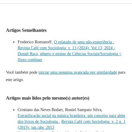
Artigos Semelhantes
Frederico Romanoff,
O relatado de uma não-experiência
,
Revista Café com Sociologia: v. 13 (2024): Vol.13, 2024 -
Dossiê Raça, gênero e ensino de Ciências Sociais/Sociologia +
fluxo contínuo
Você também pode
iniciar uma pesquisa avançada por similaridade
para
este artigo.
Artigos mais lidos pelo mesmo(s) autor(es)
Cristiano das Neves Bodart, Roniel Sampaio Silva,
Estratificação social na música brasileira: um conceito para além
dos livros de Sociologia
,
Revista Café com Sociologia: v. 2 n. 1
(2013): jan./abr. 2013