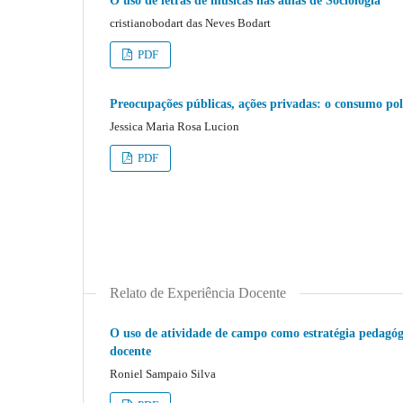
O uso de letras de músicas nas aulas de Sociologia
cristianobodart das Neves Bodart
PDF
Preocupações públicas, ações privadas: o consumo pol
Jessica Maria Rosa Lucion
PDF
Relato de Experiência Docente
O uso de atividade de campo como estratégia pedagógi
docente
Roniel Sampaio Silva