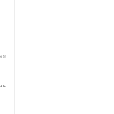
50-53
54-62