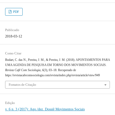
PDF
Publicado
2018-03-12
Como Citar
Bodart, C. das N., Pereira, J. M., & Pereira, J. M. (2018). APONTAMENTOS PARA
UMA AGENDA DE PESQUISA EM TORNO DOS MOVIMENTOS SOCIAIS.
Revista Café Com Sociologia
,
6
(3), 03–18. Recuperado de
https://revistacafecomsociologia.com/revista/index.php/revista/article/view/949
Fomatos de Citação
Edição
v. 6 n. 3 (2017): Ago./dez. Dossiê Movimentos Sociais