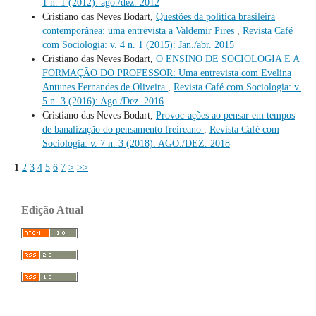
1 n. 1 (2012): ago./dez. 2012
Cristiano das Neves Bodart,
Questões da política brasileira
contemporânea: uma entrevista a Valdemir Pires
,
Revista Café
com Sociologia: v. 4 n. 1 (2015): Jan./abr. 2015
Cristiano das Neves Bodart,
O ENSINO DE SOCIOLOGIA E A
FORMAÇÃO DO PROFESSOR: Uma entrevista com Evelina
Antunes Fernandes de Oliveira
,
Revista Café com Sociologia: v.
5 n. 3 (2016): Ago./Dez. 2016
Cristiano das Neves Bodart,
Provoc-ações ao pensar em tempos
de banalização do pensamento freireano
,
Revista Café com
Sociologia: v. 7 n. 3 (2018): AGO./DEZ. 2018
1
2
3
4
5
6
7
>
>>
Edição Atual