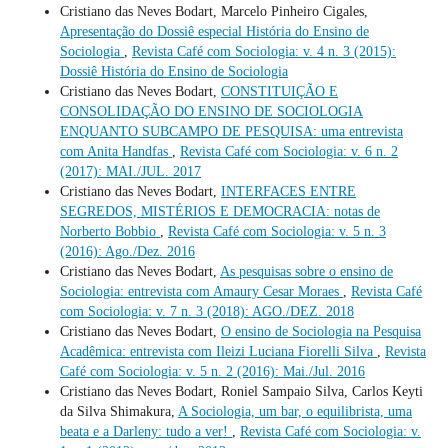
Cristiano das Neves Bodart, Marcelo Pinheiro Cigales,
Apresentação do Dossiê especial História do Ensino de
Sociologia
,
Revista Café com Sociologia: v. 4 n. 3 (2015):
Dossiê História do Ensino de Sociologia
Cristiano das Neves Bodart,
CONSTITUIÇÃO E
CONSOLIDAÇÃO DO ENSINO DE SOCIOLOGIA
ENQUANTO SUBCAMPO DE PESQUISA: uma entrevista
com Anita Handfas
,
Revista Café com Sociologia: v. 6 n. 2
(2017): MAI./JUL. 2017
Cristiano das Neves Bodart,
INTERFACES ENTRE
SEGREDOS, MISTÉRIOS E DEMOCRACIA: notas de
Norberto Bobbio
,
Revista Café com Sociologia: v. 5 n. 3
(2016): Ago./Dez. 2016
Cristiano das Neves Bodart,
As pesquisas sobre o ensino de
Sociologia: entrevista com Amaury Cesar Moraes
,
Revista Café
com Sociologia: v. 7 n. 3 (2018): AGO./DEZ. 2018
Cristiano das Neves Bodart,
O ensino de Sociologia na Pesquisa
Acadêmica: entrevista com Ileizi Luciana Fiorelli Silva
,
Revista
Café com Sociologia: v. 5 n. 2 (2016): Mai./Jul. 2016
Cristiano das Neves Bodart, Roniel Sampaio Silva, Carlos Keyti
da Silva Shimakura,
A Sociologia, um bar, o equilibrista, uma
beata e a Darleny: tudo a ver!
,
Revista Café com Sociologia: v.