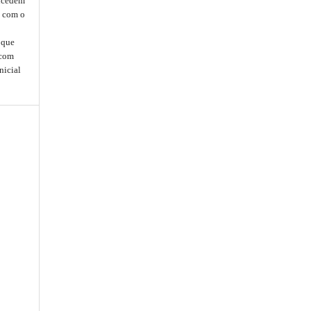
oncedem
, com o
que
 com
nicial