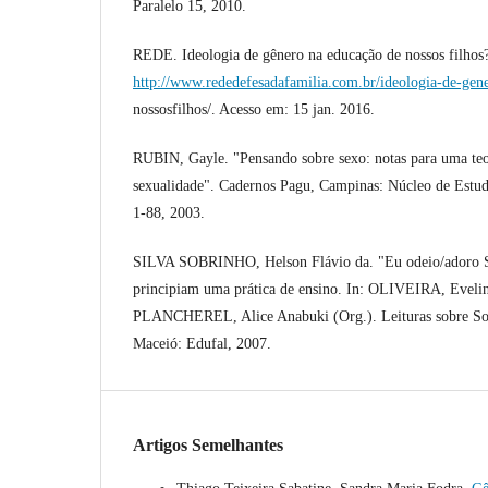
Paralelo 15, 2010.
REDE. Ideologia de gênero na educação de nossos filhos
http://www.rededefesadafamilia.com.br/ideologia-de-gen
nossosfilhos/. Acesso em: 15 jan. 2016.
RUBIN, Gayle. "Pensando sobre sexo: notas para uma teori
sexualidade". Cadernos Pagu, Campinas: Núcleo de Estud
1-88, 2003.
SILVA SOBRINHO, Helson Flávio da. "Eu odeio/adoro So
principiam uma prática de ensino. In: OLIVEIRA, Evelin
PLANCHEREL, Alice Anabuki (Org.). Leituras sobre So
Maceió: Edufal, 2007.
Artigos Semelhantes