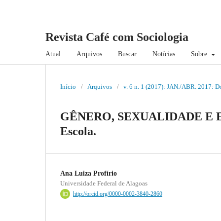
Revista Café com Sociologia
Atual
Arquivos
Buscar
Notícias
Sobre
Início
/
Arquivos
/
v. 6 n. 1 (2017): JAN./ABR. 2017: 
GÊNERO, SEXUALIDADE E EDUC
Escola.
Ana Luiza Profírio
Universidade Federal de Alagoas
http://orcid.org/0000-0002-3840-2860