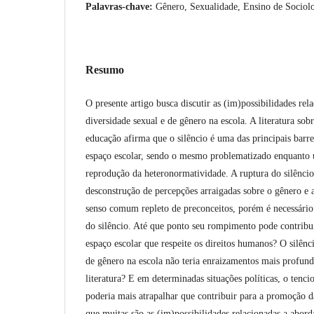
Palavras-chave:
Gênero, Sexualidade, Ensino de Sociol
Resumo
O presente artigo busca discutir as (im)possibilidades re
diversidade sexual e de gênero na escola. A literatura sob
educação afirma que o silêncio é uma das principais barr
espaço escolar, sendo o mesmo problematizado enquanto 
reprodução da heteronormatividade. A ruptura do silêncio
desconstrução de percepções arraigadas sobre o gênero e 
senso comum repleto de preconceitos, porém é necessário 
do silêncio. Até que ponto seu rompimento pode contribu
espaço escolar que respeite os direitos humanos? O silênc
de gênero na escola não teria enraizamentos mais profun
literatura? E em determinadas situações políticas, o tenc
poderia mais atrapalhar que contribuir para a promoção 
que muitas são as (im)possibilidades relacionadas a abor