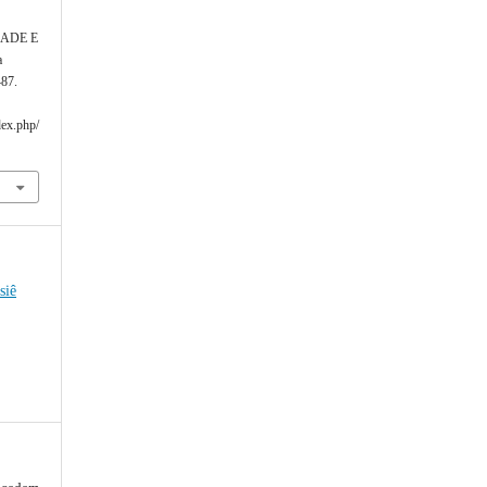
IDADE E
a
–87.
dex.php/
siê