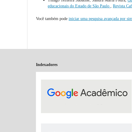
Thiago Teixeira Sabatine, Sandra Maria Fodra,
Gê
educacionais do Estado de São Paulo
,
Revista Caf
Você também pode
iniciar uma pesquisa avançada por sim
Indexadores