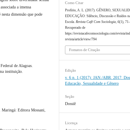
Como Citar
á associada a imensa
Profírio, A. L. (2017). GÊNERO, SEXUAL
 é nesta dimensão que pode
EDUCAÇÃO: Silêncio, Discussão e Ruídos n
Escola.
Revista Café Com Sociologia
,
6
(1), 71
Recuperado de
https://revistacafecomsociologia.com/revista/in
revista/article/view/794
Fomatos de Citação
 Federal de Alagoas.
Edição
a instituição.
v. 6 n. 1 (2017): JAN./ABR. 2017: Dos
Educação, Sexualidade e Gênero
Seção
Dossiê
Maringá: Editora Mossani,
Licença