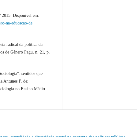
? 2015. Disponível em:
ero-na-educacao-de
a radical da política da
os de Gênero Pagu, n. 21, p.
ciologia": sentidos que
a Antunes F. de;
ciologia no Ensino Médio.