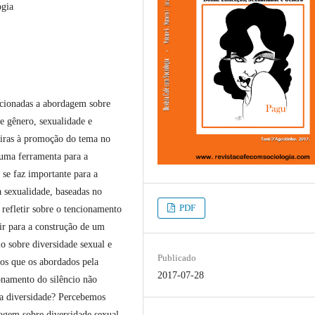
ogia
lacionadas a abordagem sobre
re gênero, sexualidade e
eiras à promoção do tema no
uma ferramenta para a
 se faz importante para a
a sexualidade, baseadas no
PDF
refletir sobre o tencionamento
ir para a construção de um
io sobre diversidade sexual e
Publicado
dos que os abordados pela
2017-07-28
ionamento do silêncio não
da diversidade? Percebemos
dagem sobre diversidade sexual