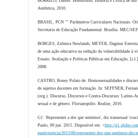
BORRILO, Daniel. Homofobia: História e Crítica de um 
Autêntica, 2010.
BRASIL, PCN "“ Parâmetros Curriculares Nacionais: Or
Secretaria de Educação Fundamental. Brasília: MEC/SEF
BORGES, Zulmira Newlands; MEYER, Dagmar Estermann.
de uma ação educativa na redução da vulnerabilidade à vi
Ensaio: Avaliação e Políticas Públicas em Educação, [s.l.]
2008.
CASTRO, Roney Polato de. Homossexualidades e discurso r
de sujeitos docentes em formação. In: SEFFNER, Fer
(org.). Discurso, Discursos e Contra-Discursos: Latino-A
sexual e de gênero. Florianopólis: Realize, 2016.
G1: 'Representei a dor que sentimos', diz transexual 'cru
Paulo, 09 jun. 2015. Disponível em: <
http://g1.globo.co
paulo/noticia/2015/06/representei-dor-que-sentimos-diz-t