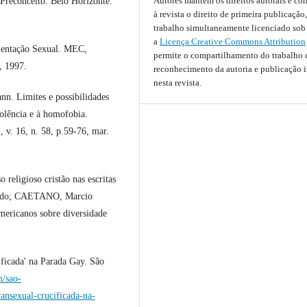
Autores mantém os direitos autorais e c
Preconceito. Belo Horizonte.
à revista o direito de primeira publicação
trabalho simultaneamente licenciado sob
a
Licença Creative Commons Attribution
ientação Sexual. MEC,
permite o compartilhamento do trabalho
, 1997.
reconhecimento da autoria e publicação i
nesta revista.
 Limites e possibilidades
olência e à homofobia.
, v. 16, n. 58, p.59-76, mar.
eligioso cristão nas escritas
nando; CAETANO, Marcio
mericanos sobre diversidade
cificada' na Parada Gay. São
m/sao-
ransexual-crucificada-na-