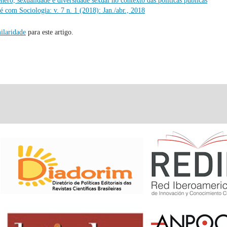
nero, sexualidade e diversidade sexual no contexto das políticas públicas
é com Sociologia: v. 7 n. 1 (2018): Jan./abr., 2018
ilaridade
para este artigo.