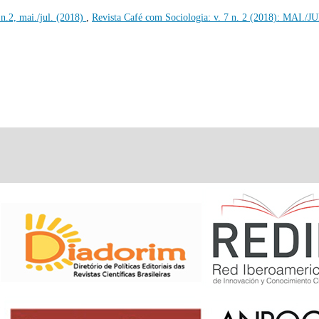
n.2, mai./jul. (2018)
,
Revista Café com Sociologia: v. 7 n. 2 (2018): MAI./J