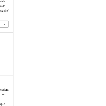
vista
do de
dex.php/
oncedem
, com o
que