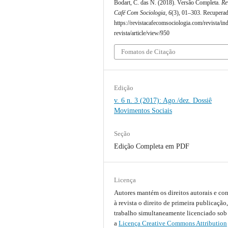
Bodart, C. das N. (2018). Versão Completa.
Re
Café Com Sociologia
,
6
(3), 01–303. Recupera
https://revistacafecomsociologia.com/revista/in
revista/article/view/950
Fomatos de Citação
Edição
v. 6 n. 3 (2017): Ago./dez. Dossiê
Movimentos Sociais
Seção
Edição Completa em PDF
Licença
Autores mantém os direitos autorais e c
à revista o direito de primeira publicação
trabalho simultaneamente licenciado sob
a
Licença Creative Commons Attribution