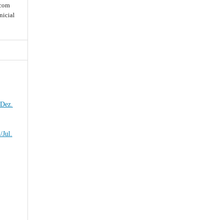
 com
nicial
/Dez.
/Jul.