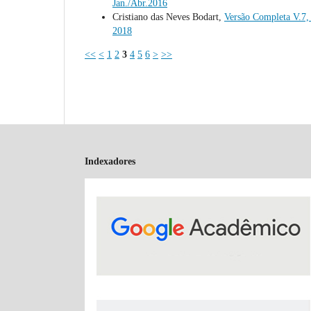
Jan./Abr.2016
Cristiano das Neves Bodart,
Versão Completa V.7, 
2018
<<
<
1
2
3
4
5
6
>
>>
Indexadores