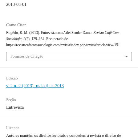
2013-08-01
Como Citar
Rogério, R. M. (2013). Entrevista com Arlei Sander Damo.
Revista Café Com
Sociologia
,
2
(2), 129–134. Recuperado de
https://revistacafecomsociologia.com/revista/index.php/revista/article/view/151
Fomatos de Citação
Edição
v. 2 n. 2 (2013): maio./jun. 2013
Seção
Entrevista
Licença
Autores mantém os direitos autorais e concedem à revista o direito de