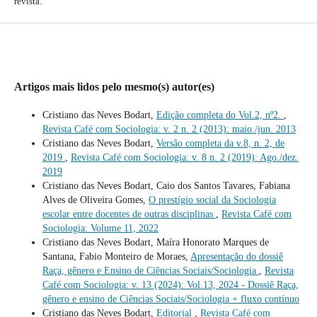
revista.
Artigos mais lidos pelo mesmo(s) autor(es)
Cristiano das Neves Bodart,
Edição completa do Vol.2, nº2.
,
Revista Café com Sociologia: v. 2 n. 2 (2013): maio./jun. 2013
Cristiano das Neves Bodart,
Versão completa da v.8, n. 2, de
2019
,
Revista Café com Sociologia: v. 8 n. 2 (2019): Ago./dez.
2019
Cristiano das Neves Bodart, Caio dos Santos Tavares, Fabiana
Alves de Oliveira Gomes,
O prestígio social da Sociologia
escolar entre docentes de outras disciplinas
,
Revista Café com
Sociologia: Volume 11, 2022
Cristiano das Neves Bodart, Maíra Honorato Marques de
Santana, Fabio Monteiro de Moraes,
Apresentação do dossiê
Raça, gênero e Ensino de Ciências Sociais/Sociologia
,
Revista
Café com Sociologia: v. 13 (2024): Vol.13, 2024 - Dossiê Raça,
gênero e ensino de Ciências Sociais/Sociologia + fluxo contínuo
Cristiano das Neves Bodart,
Editorial
,
Revista Café com