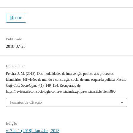
PDF
Publicado
2018-07-25
Como Citar
Pereira, J. M. (2018). Das modalidades de intervenção política aos processos
identitários: [di]visões de mundo e construção social de uma esquerda política.
Revista
Café Com Sociologia
,
7
(1), 149–154. Recuperado de
https://revistacafecomsociologia.com/revista/index.php/revista/article/view/896
Fomatos de Citação
Edição
v. 7 n. 1 (2018): Jan./abr., 2018