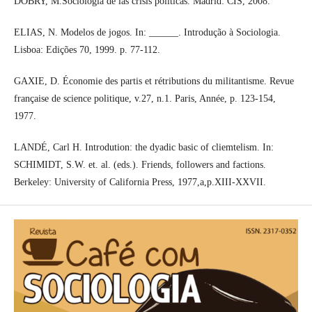
DOBRY, M.Sociologia de las crisis políticas. Madrid: CIS, 2008.
ELIAS, N. Modelos de jogos. In: ______. Introdução à Sociologia.
Lisboa: Edições 70, 1999. p. 77-112.
GAXIE, D. Économie des partis et rétributions du militantisme. Revue
française de science politique, v.27, n.1. Paris, Année, p. 123-154,
1977.
LANDÉ, Carl H. Introdution: the dyadic basic of cliemtelism. In:
SCHIMIDT, S.W. et. al. (eds.). Friends, followers and factions.
Berkeley: University of California Press, 1977,a,p.XIII-XXVII.