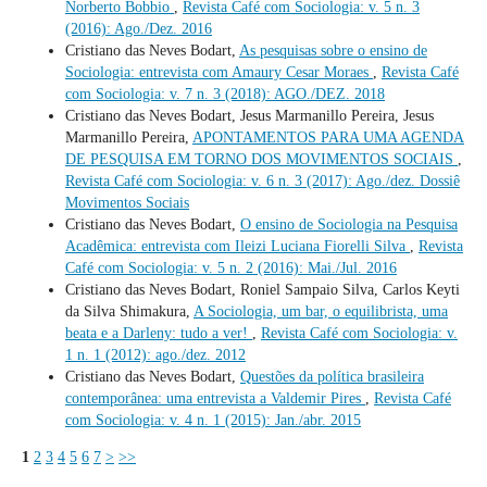
Norberto Bobbio
,
Revista Café com Sociologia: v. 5 n. 3
(2016): Ago./Dez. 2016
Cristiano das Neves Bodart,
As pesquisas sobre o ensino de
Sociologia: entrevista com Amaury Cesar Moraes
,
Revista Café
com Sociologia: v. 7 n. 3 (2018): AGO./DEZ. 2018
Cristiano das Neves Bodart, Jesus Marmanillo Pereira, Jesus
Marmanillo Pereira,
APONTAMENTOS PARA UMA AGENDA
DE PESQUISA EM TORNO DOS MOVIMENTOS SOCIAIS
,
Revista Café com Sociologia: v. 6 n. 3 (2017): Ago./dez. Dossiê
Movimentos Sociais
Cristiano das Neves Bodart,
O ensino de Sociologia na Pesquisa
Acadêmica: entrevista com Ileizi Luciana Fiorelli Silva
,
Revista
Café com Sociologia: v. 5 n. 2 (2016): Mai./Jul. 2016
Cristiano das Neves Bodart, Roniel Sampaio Silva, Carlos Keyti
da Silva Shimakura,
A Sociologia, um bar, o equilibrista, uma
beata e a Darleny: tudo a ver!
,
Revista Café com Sociologia: v.
1 n. 1 (2012): ago./dez. 2012
Cristiano das Neves Bodart,
Questões da política brasileira
contemporânea: uma entrevista a Valdemir Pires
,
Revista Café
com Sociologia: v. 4 n. 1 (2015): Jan./abr. 2015
1
2
3
4
5
6
7
>
>>