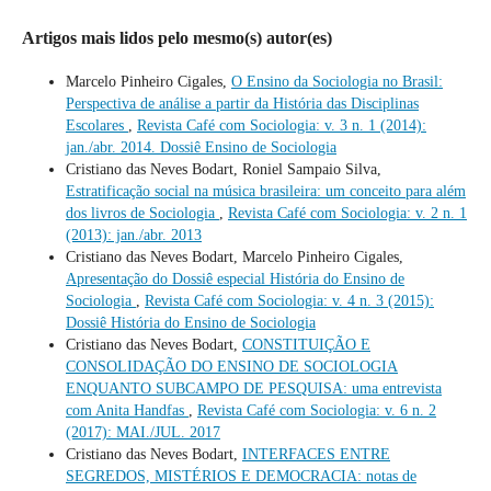
Artigos mais lidos pelo mesmo(s) autor(es)
Marcelo Pinheiro Cigales,
O Ensino da Sociologia no Brasil:
Perspectiva de análise a partir da História das Disciplinas
Escolares
,
Revista Café com Sociologia: v. 3 n. 1 (2014):
jan./abr. 2014. Dossiê Ensino de Sociologia
Cristiano das Neves Bodart, Roniel Sampaio Silva,
Estratificação social na música brasileira: um conceito para além
dos livros de Sociologia
,
Revista Café com Sociologia: v. 2 n. 1
(2013): jan./abr. 2013
Cristiano das Neves Bodart, Marcelo Pinheiro Cigales,
Apresentação do Dossiê especial História do Ensino de
Sociologia
,
Revista Café com Sociologia: v. 4 n. 3 (2015):
Dossiê História do Ensino de Sociologia
Cristiano das Neves Bodart,
CONSTITUIÇÃO E
CONSOLIDAÇÃO DO ENSINO DE SOCIOLOGIA
ENQUANTO SUBCAMPO DE PESQUISA: uma entrevista
com Anita Handfas
,
Revista Café com Sociologia: v. 6 n. 2
(2017): MAI./JUL. 2017
Cristiano das Neves Bodart,
INTERFACES ENTRE
SEGREDOS, MISTÉRIOS E DEMOCRACIA: notas de