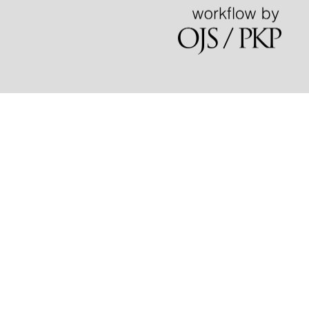
mola62
slot gacor
mpo slot
slot88